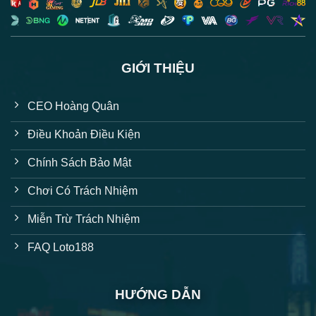
GIỚI THIỆU
CEO Hoàng Quân
Điều Khoản Điều Kiện
Chính Sách Bảo Mật
Chơi Có Trách Nhiệm
Miễn Trừ Trách Nhiệm
FAQ Loto188
HƯỚNG DẪN