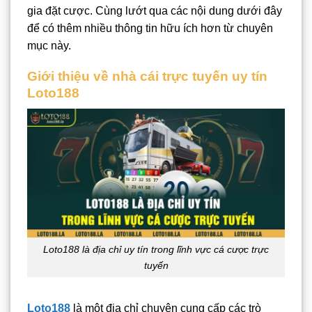
gia đặt cược. Cùng lướt qua các nội dung dưới đây
để có thêm nhiều thông tin hữu ích hơn từ chuyên
mục này.
Giới thiệu về nhà cái trực tuyến uy tín
Loto188
Loto188 là địa chỉ uy tín trong lĩnh vực cá cược trực
tuyến
Loto188
là một địa chỉ chuyên cung cấp các trò