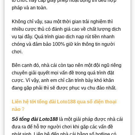
tổ chức này cấp giấy phép hoạt động thì đều hợp
pháp và an toàn.
Không chỉ vậy, sau một thời gian trải nghiệm thì
nhiều cược thủ có đánh giá cao về chất lượng dịch
vụ tại đây. Quá trình giao dịch nạp rút tiền nhanh
chóng và đảm bảo 100% giữ kín thông tin người
chơi.
Bên cạnh đó, nhà cái còn tạo nên một đội ngũ riêng
chuyên giải quyết mọi vấn đề trong quá trình đặt
cược. Vì vậy, anh em chỉ cần trình bày khó khăn
đang gặp phải thì sẽ được phục vụ chu đáo nhất.
Liên hệ tới tổng đài Loto188 qua số điện thoại
nào
?
Số tổng đài Loto188
là một giải pháp được nhà cái
đưa ra để hỗ trợ người chơi khi gặp các vấn đề
phát sinh. Liên hệ đến nhà cái bằng số hotline có