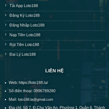
Tải App Loto188
Đăng Ký Loto188
Đăng Nhập Loto188
Nạp Tiền Loto188
Rút Tiền Loto188
Đại Lý Loto188
LIÊN HỆ
Web:
https://loto188.la/
Số điện thoại: 0896789280
Mail:
loto188.la@gmail.com
Địa chỉ: Số 7, Đ.Chu Văn An, Phường 1, Quận 6, Thành