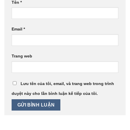
Tên
*
Email
*
Trang web
Lưu tên của tôi, email, và trang web trong trình
duyệt này cho lần bình luận kế tiếp của tôi.