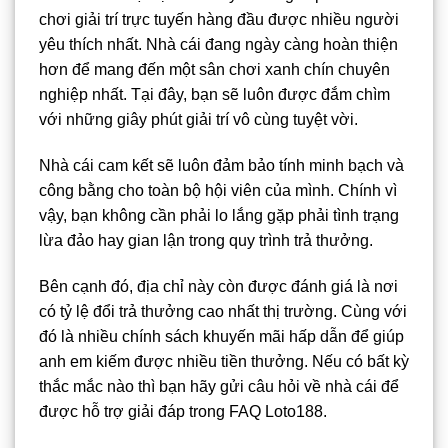
chơi giải trí trực tuyến hàng đầu được nhiều người
yêu thích nhất. Nhà cái đang ngày càng hoàn thiện
hơn để mang đến một sân chơi xanh chín chuyên
nghiệp nhất. Tại đây, bạn sẽ luôn được đắm chìm
với những giây phút giải trí vô cùng tuyệt vời.
Nhà cái cam kết sẽ luôn đảm bảo tính minh bạch và
công bằng cho toàn bộ hội viên của mình. Chính vì
vậy, bạn không cần phải lo lắng gặp phải tình trạng
lừa đảo hay gian lận trong quy trình trả thưởng.
Bên cạnh đó, địa chỉ này còn được đánh giá là nơi
có tỷ lệ đổi trả thưởng cao nhất thị trường. Cùng với
đó là nhiều chính sách khuyến mãi hấp dẫn để giúp
anh em kiếm được nhiều tiền thưởng. Nếu có bất kỳ
thắc mắc nào thì bạn hãy gửi câu hỏi về nhà cái để
được hỗ trợ giải đáp trong FAQ Loto188.