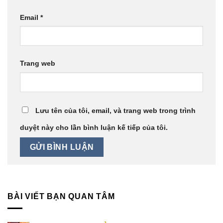
Email
*
Trang web
Lưu tên của tôi, email, và trang web trong trình
duyệt này cho lần bình luận kế tiếp của tôi.
BÀI VIẾT BẠN QUAN TÂM