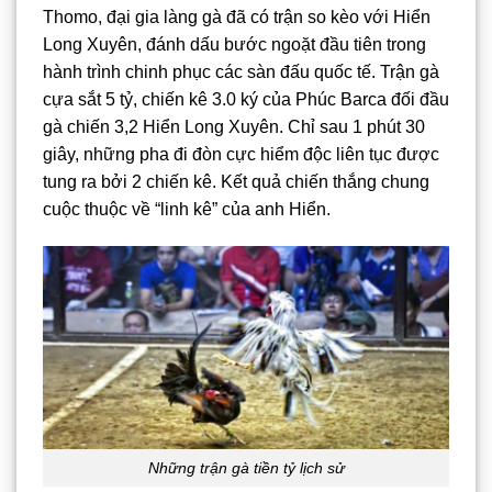
Thomo, đại gia làng gà đã có trận so kèo với Hiển
Long Xuyên, đánh dấu bước ngoặt đầu tiên trong
hành trình chinh phục các sàn đấu quốc tế. Trận gà
cựa sắt 5 tỷ, chiến kê 3.0 ký của Phúc Barca đối đầu
gà chiến 3,2 Hiển Long Xuyên. Chỉ sau 1 phút 30
giây, những pha đi đòn cực hiểm độc liên tục được
tung ra bởi 2 chiến kê. Kết quả chiến thắng chung
cuộc thuộc về “linh kê” của anh Hiển.
Những trận gà tiền tỷ lịch sử