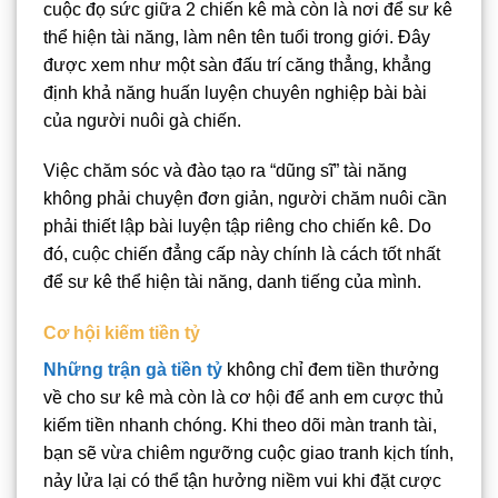
cuộc đọ sức giữa 2 chiến kê mà còn là nơi để sư kê
thể hiện tài năng, làm nên tên tuổi trong giới. Đây
được xem như một sàn đấu trí căng thẳng, khẳng
định khả năng huấn luyện chuyên nghiệp bài bài
của người nuôi gà chiến.
Việc chăm sóc và đào tạo ra “dũng sĩ” tài năng
không phải chuyện đơn giản, người chăm nuôi cần
phải thiết lập bài luyện tập riêng cho chiến kê. Do
đó, cuộc chiến đẳng cấp này chính là cách tốt nhất
để sư kê thể hiện tài năng, danh tiếng của mình.
Cơ hội kiếm tiền tỷ
Những trận gà tiền tỷ
không chỉ đem tiền thưởng
về cho sư kê mà còn là cơ hội để anh em cược thủ
kiếm tiền nhanh chóng. Khi theo dõi màn tranh tài,
bạn sẽ vừa chiêm ngưỡng cuộc giao tranh kịch tính,
nảy lửa lại có thể tận hưởng niềm vui khi đặt cược