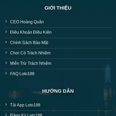
GIỚI THIỆU
CEO Hoàng Quân
Điều Khoản Điều Kiện
Chính Sách Bảo Mật
Chơi Có Trách Nhiệm
Miễn Trừ Trách Nhiệm
FAQ Loto188
HƯỚNG DẪN
Tải App Loto188
Đăng Ký Loto188